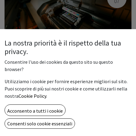
07
La nostra priorità è il rispetto della tua
privacy.
Inaugurazione nuova Showroom Vemar
Consentire l'uso dei cookies da questo sito su questo
November 7, 2025
-
9:00 AM
(
Europe/Rome
)
browser?
Paterno
,
Italy
Printing
Demo
Utilizziamo i cookie per fornire esperienze migliori sul sito.
Puoi scoprire di più sui nostri cookie e come utilizzarli nella
Registrations Closed
nostra
Cookie Policy
.
Acconsento a tutti i cookie
JUN
Consenti solo cookie essenziali
19