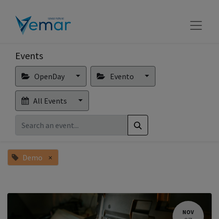
Events
OpenDay
Evento
All Events
Demo
×
NOV