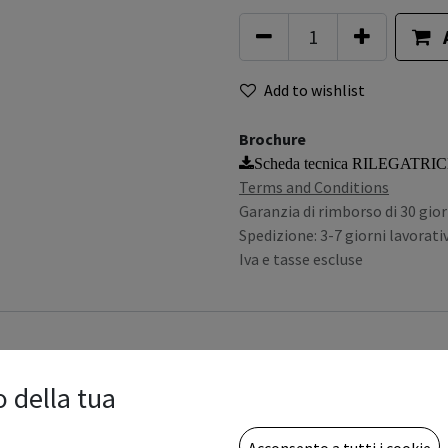
Add to wishlist
Brochure
Scheda tecnica RILEGATRI
Terms and Conditions
Garanzia di rimborso di 30 gior
Spedizione: 3-7 giorni lavorativ
Iva e tasse escluse
o della tua