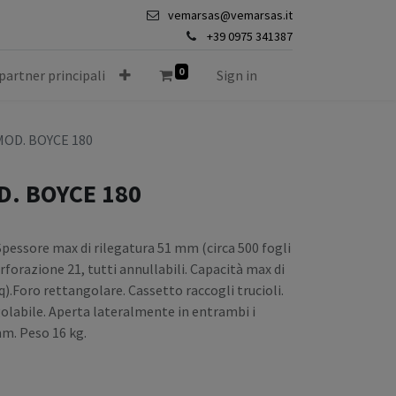
vemarsas@vemarsas.it
+39 0975 341387
0
 partner principali
Sign in
MOD. BOYCE 180
D. BOYCE 180
pessore max di rilegatura 51 mm (circa 500 fogli
rforazione 21, tutti annullabili. Capacità max di
).Foro rettangolare. Cassetto raccogli trucioli.
olabile. Aperta lateralmente in entrambi i
m. Peso 16 kg.