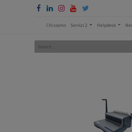
Chi siamo
Servizi 2
Helpdesk
New