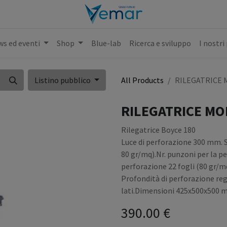
s ed eventi
Shop
Blue-lab
Ricerca e sviluppo
I nostri
Listino pubblico
All Products
RILEGATRICE 
RILEGATRICE MO
Rilegatrice Boyce 180
Luce di perforazione 300 mm. S
80 gr/mq).Nr. punzoni per la pe
perforazione 22 fogli (80 gr/mq
Profondità di perforazione reg
lati.Dimensioni 425x500x500 m
390.00
€