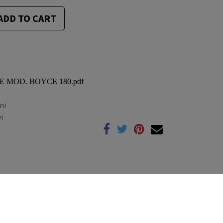
ADD TO CART
CE MOD. BOYCE 180.pdf
ni
i
Compare