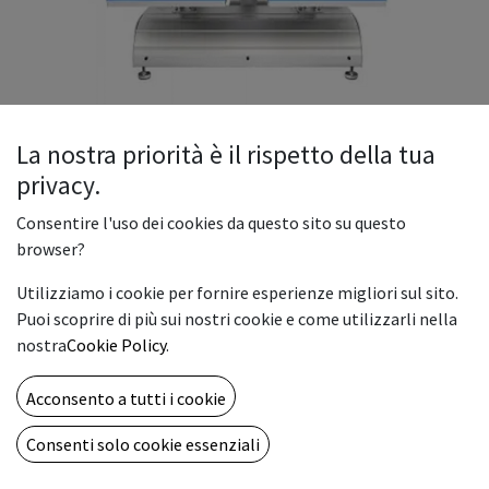
La nostra priorità è il rispetto della tua
privacy.
Consentire l'uso dei cookies da questo sito su questo
TERMOPRESSA PNEUMATICA
browser?
AUTOMATICA DOPPIA PIASTRA
Utilizziamo i cookie per fornire esperienze migliori sul sito.
Puoi scoprire di più sui nostri cookie e come utilizzarli nella
50X40
nostra
Cookie Policy
.
Termopressa con doppio campo di lavoro di 40 x 50 cm, con
monitor LCD con temperatura e tempo impostabili
Acconsento a tutti i cookie
dall'operatore e visualizzati in tempo reale.
Consenti solo cookie essenziali
Stand-by automatico del macchinario fino a 120 min.