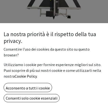
La nostra priorità è il rispetto della tua
privacy.
ELECTRO SWORD SPECIAL 250
Consentire l'uso dei cookies da questo sito su questo
Sword ELS 250
browser?
Taglierina verticale per plexiglass
Utilizziamo i cookie per fornire esperienze migliori sul sito.
Taglierina verticale per plexiglass e dibond SWORD ELs
Puoi scoprire di più sui nostri cookie e come utilizzarli nella
disponibile con 2 lame fisse studiate per il taglio di pannelli
nostra
Cookie Policy
.
in foam, in poliurethano espanso, in alveolare plastico, in
forex. Dotata inoltre di una fresa motorizzata rotante per il
Acconsento a tutti i cookie
taglio di plexiglass e dibond da 5mm.
Consenti solo cookie essenziali
Base millimetrica
Telaio robusto e affidabile