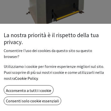
La nostra priorità è il rispetto della tua
privacy.
TAGLIACARTE MOD. CAST 720H
Consentire l'uso dei cookies da questo sito su questo
browser?
Larghezza massima di taglio: 720 mm.
Max. Altezza di taglio: 80 mm.
Utilizziamo i cookie per fornire esperienze migliori sul sito.
Precisione di visualizzazione: 0,1 mm.
Puoi scoprire di più sui nostri cookie e come utilizzarli nella
Dimensioni: 122x146x138 cm.
nostra
Cookie Policy
.
Alimentazione: 220V/50Hz 3.00KW
Peso netto: 460 Kg
Acconsento a tutti i cookie
Peso con imballo: 550 kg
Consenti solo cookie essenziali
16,900.00
€