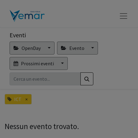
Eventi
OpenDay
Evento
Prossimi eventi
ICT
×
Nessun evento trovato.