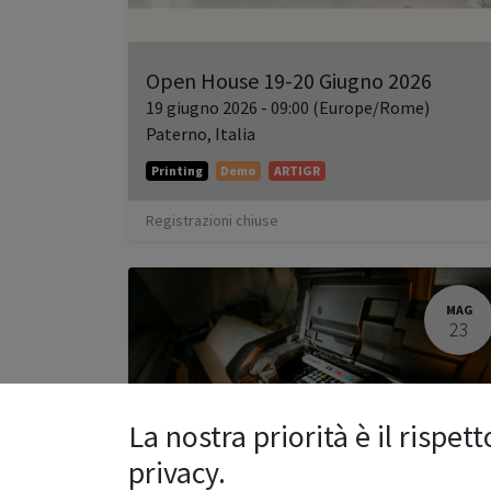
Open House 19-20 Giugno 2026
19 giugno 2026
-
09:00
(
Europe/Rome
)
Paterno
,
Italia
Printing
Demo
ARTIGR
Registrazioni chiuse
MAG
23
La nostra priorità è il rispett
privacy.