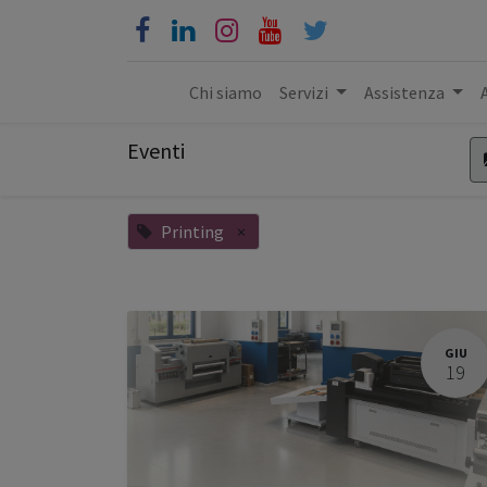
Chi siamo
Servizi
Assistenza
Eventi
Printing
×
GIU
19