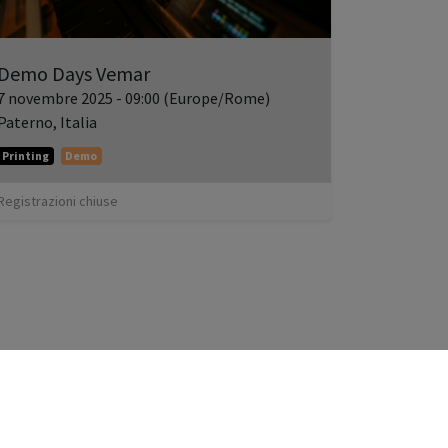
Demo Days Vemar
7 novembre 2025
-
09:00
(
Europe/Rome
)
Paterno
,
Italia
Printing
Demo
Registrazioni chiuse