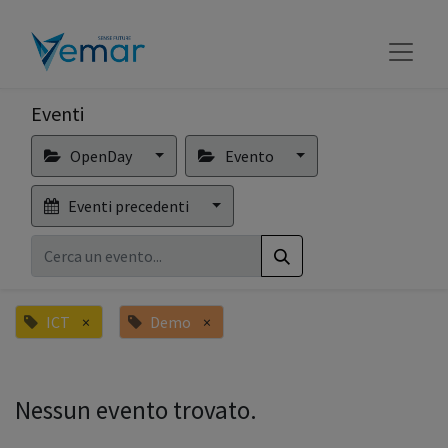
Eventi
OpenDay
Evento
Eventi precedenti
ICT
×
Demo
×
Nessun evento trovato.