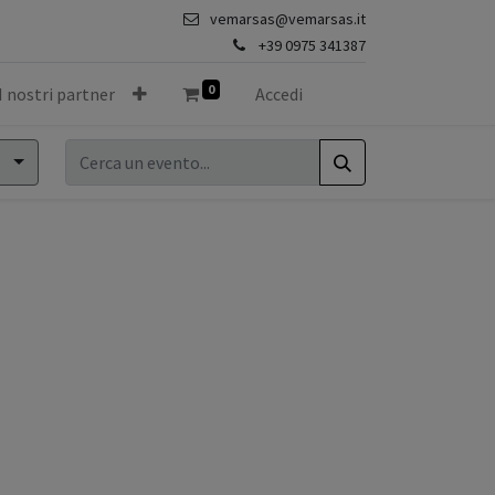
vemarsas@vemarsas.it
+39 0975 341387
0
I nostri partner
Accedi