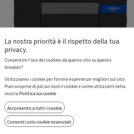
La nostra priorità è il rispetto della tua
privacy.
Consentire l'uso dei cookies da questo sito su questo
browser?
ColorWorks C6500Ae (MK) |
Stampante per etichette a colori
Utilizziamo i cookie per fornire esperienze migliori sul sito.
Puoi scoprire di più sui nostri cookie e come utilizzarli nella
- Flessibilità dei supporti
nostra
Politica sui cookie
.
Molti supporti compatibili. Etichette di larghezza compresa
tra 25,4 mm e 215.9 mm
Acconsento a tutti i cookie
- Design compatto
Design semplice e discreto grazie all'azionamento dal
Consenti solo cookie essenziali
pannello frontale