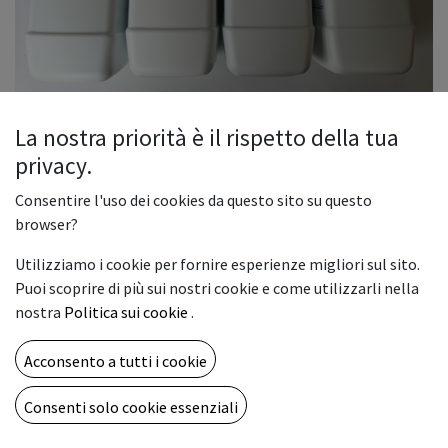
La nostra priorità è il rispetto della tua
privacy.
DTF Inks
Consentire l'uso dei cookies da questo sito su questo
DTF Inks magenta
browser?
79,00
€
Utilizziamo i cookie per fornire esperienze migliori sul sito.
Puoi scoprire di più sui nostri cookie e come utilizzarli nella
nostra
Politica sui cookie
.
COLORE INK
Acconsento a tutti i cookie
Consenti solo cookie essenziali