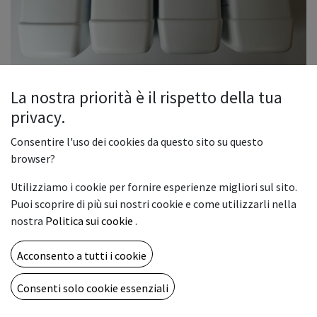
La nostra priorità è il rispetto della tua
privacy.
DTF Inks
Consentire l'uso dei cookies da questo sito su questo
DTF Inks magenta
browser?
79,00
€
Utilizziamo i cookie per fornire esperienze migliori sul sito.
Puoi scoprire di più sui nostri cookie e come utilizzarli nella
nostra
Politica sui cookie
.
COLORE INK
Acconsento a tutti i cookie
Consenti solo cookie essenziali