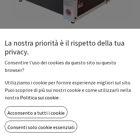
La nostra priorità è il rispetto della tua
privacy.
Consentire l'uso dei cookies da questo sito su questo
Macchina LM-S6040-50 incisione
browser?
e taglio laser CO2
Utilizziamo i cookie per fornire esperienze migliori sul sito.
Puoi scoprire di più sui nostri cookie e come utilizzarli nella
Macchina per incisione e taglio laser CO2 a plotter da banco.
nostra
Politica sui cookie
.
Per entrare nel mondo del taglio e della marcatura a laser.
Ottimo rapporto qualità/prezzo. Piccolo investimento.
Acconsento a tutti i cookie
Area di lavoro da 600 x 400 mm con sorgente CO2 da 50 W
Versione desktop, senza carrello.
Consenti solo cookie essenziali
Asse Z da 100 mm manuale.
Idonea per avvio attività, piccole produzioni, realizzazione di