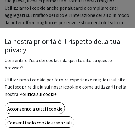
tuo paese, il che ci permette di fornirti servizi migliori.
Utilizziamo i cookie anche per aiutarci a compilare dati
aggregati sul traffico del sito e l'interazione del sito in modo
da poter offrire migliori esperienze e strumenti del sito in
futuro.
La nostra priorità è il rispetto della tua
Ecco una panoramica dei cookie che possono essere
privacy.
memorizzati sul tuo dispositivo quando visiti il nostro sito
web:
Consentire l'uso dei cookies da questo sito su questo
browser?
Categoria
del cookie
Scopo
Esem
Utilizziamo i cookie per fornire esperienze migliori sul sito.
Puoi scoprire di più sui nostri cookie e come utilizzarli nella
Sessione e
Autentica gli utenti, proteggi
session_id
nostra
Politica sui cookie
.
sicurezza
i dati degli utenti e permetti
(essenziale)
al sito web di fornire i servizi
Acconsento a tutti i cookie
che gli utenti si aspettano,
come mantenere il
Consenti solo cookie essenziali
contenuto del loro carrello o
permettere l'upload di file.