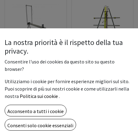
La nostra priorità è il rispetto della tua
privacy.
Consentire l'uso dei cookies da questo sito su questo
TAGLIA POLISTIROLO
TAGLIA PANNELLI MOD.
MOD. POLY
CORY 2100 mm
browser?
Utilizziamo i cookie per fornire esperienze migliori sul sito.
1.800,00
€
5.055,00
€
Puoi scoprire di più sui nostri cookie e come utilizzarli nella
nostra
Politica sui cookie
.
Acconsento a tutti i cookie
Consenti solo cookie essenziali