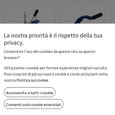
La nostra priorità è il rispetto della tua
privacy.
Consentire l'uso dei cookies da questo sito su questo
browser?
Occhiellatrice Mod. Sav -
Occhiellatrice per
Incluso punzone diam. 12
tendaggi Mod. Drap Plus
+ 100 occhielli
Utilizziamo i cookie per fornire esperienze migliori sul sito.
Puoi scoprire di più sui nostri cookie e come utilizzarli nella
769,00
€
325,00
€
nostra
Politica sui cookie
.
Acconsento a tutti i cookie
Consenti solo cookie essenziali