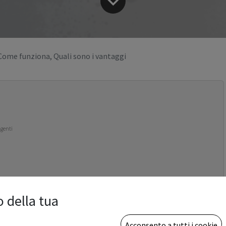
 Come funziona, Quali sono i vantaggi
igenti
o della tua
Acconsento a tutti i cookie