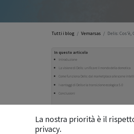
Tutti i blog
Vemarsas
Delis: Cos'è,
In questo articolo
Introduzione
La visione di Delis: unificare il mondo della domotica
Come funziona Delis: dal marketplace alle scene intell
I vantaggi di Delis e la transizione ecologica 5.0
Conclusioni
La nostra priorità è il rispett
privacy.
Introduzione