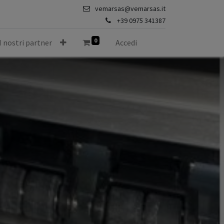
vemarsas@vemarsas.it
+39 0975 341387
0
I nostri partner
Accedi