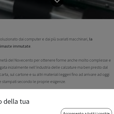
luzionato dai computer e dai più svariati macchinari,
la
 rimaste immutate
.
lla metà del Novecento per ottenere forme anche molto complesse e
piegata inizialmente nell’industria delle calzature ma ben presto dal
arta, sul cartone e su altri materiali leggeri fino ad arrivare ad oggi
iare stampati secondo le proprie esigenze.
o della tua
Acconsento a tutti i cookie