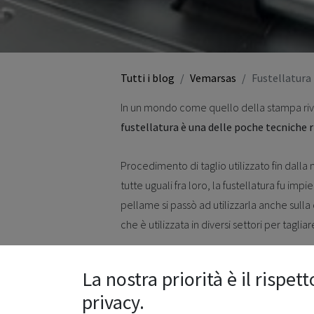
Tutti i blog
Vemarsas
Fustellatura
In un mondo come quello della stampa rivo
fustellatura è una delle poche tecniche
Procedimento di taglio utilizzato fin da
tutte uguali fra loro, la fustellatura fu im
pellame si passò ad utilizzarla anche sulla c
che è utilizzata in diversi settori per tagl
La nostra priorità è il rispett
privacy.