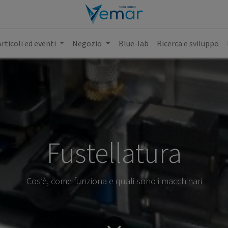
Articoli ed eventi
Negozio
Blue-lab
Ricerca e sviluppo
Fustellatura
Cos’è, come funziona e quali sono i macchinari