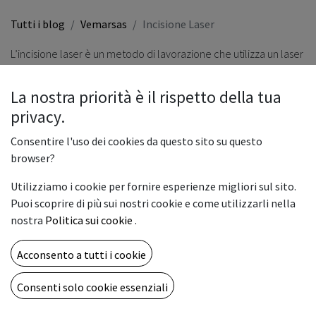
Tutti i blog
Vemarsas
Incisione Laser
L’incisione laser è un metodo di lavorazione che utilizza un laser
ad alta densità di energia per irradiare localmente il
componente da lavorare per
vaporizzare o modificare il
La nostra priorità è il rispetto della tua
colore del materiale superficiale ed eseguire una marcatura
privacy.
permanente
. È una tecnologia che si applica a diversi tipi di
Consentire l'uso dei cookies da questo sito su questo
materiali, come plastiche e metalli, sui quali si possono
browser?
imprimere codici bar code, codici 2D, loghi, scritte e disegni
Utilizziamo i cookie per fornire esperienze migliori sul sito.
colorati.
Puoi scoprire di più sui nostri cookie e come utilizzarli nella
nostra
Politica sui cookie
.
Le macchine per incisione laser vengono utilizzate nelle
industrie quando sono richieste
velocità e alta precisione
.
Tre
Acconsento a tutti i cookie
sono i principali tipi di incisori laser: laser CO2,
laser in fibra
e
Consenti solo cookie essenziali
laser MOPA.