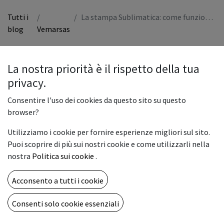
Tutti i
La stampa Sublimatica: come funziona e quali sono i vantaggi
blog
Vemarsas
Per le aziende che operano nel settore della stampa digitale di
grande formato, la
stampa sublimatica
, oggi più che mai,
La nostra priorità è il rispetto della tua
rappresenta una concreta
opportunità di business
privacy.
Consentire l'uso dei cookies da questo sito su questo
Vediamo pertanto nello specifico cos’è la sublimazione, come
browser?
avviene
e quali sono i suoi vantaggi.
Utilizziamo i cookie per fornire esperienze migliori sul sito.
Puoi scoprire di più sui nostri cookie e come utilizzarli nella
Cos’è la Sublimazione
nostra
Politica sui cookie
.
La sublimazione - chimicamente intesa come la fase di
Acconsento a tutti i cookie
transizione dallo stato solido allo stato aeriforme, senza passare
da quello liquido – indica, nel settore della
stampa digitale
, il
Consenti solo cookie essenziali
processo di trasformazione che gli inchiostri subiscono quando,