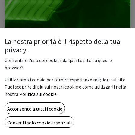
La nostra priorità è il rispetto della tua
Le PMI e le transizioni green
privacy.
1. Introduzione 2. Le PMI sono coinvolte nel cambiamento? 3. Gli incentivi
economici che non conosci 4. Comunicare il cambiamento, per tutti 5. Il
Consentire l'uso dei cookies da questo sito su questo
rischio greenwashing Introduzione Negli ultimi anni, ...
browser?
fondi europa
green
pmi
transizione
Utilizziamo i cookie per fornire esperienze migliori sul sito.
0
1848
Puoi scoprire di più sui nostri cookie e come utilizzarli nella
nostra
Politica sui cookie
.
CHI SIAMO
Acconsento a tutti i cookie
Una full immersion nel mondo della stampa digitale e delle
artigrafiche al fine di condividere idee e tecnologie
Consenti solo cookie essenziali
innovative.