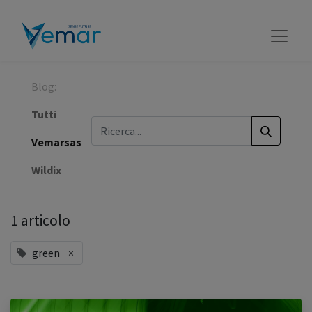
Blog:
Tutti
Vemarsas
Wildix
1 articolo
green
×