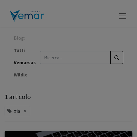
Blog:
Tutti
Vemarsas
Wildix
1 articolo
#ia
×