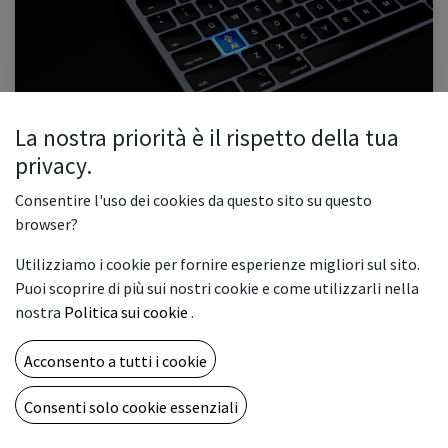
La nostra priorità è il rispetto della tua
L’Innovazione del secolo: l’IA
privacy.
1. Introduzione 2. IA: cos’è, tipologie 3. Come si addestra un’IA 4. Quanto è
utile l’IA Negli ultimi anni, l'intelligenza artificiale è passata da essere semplice
Consentire l'uso dei cookies da questo sito su questo
fantascienza a realtà quotidiana. No...
browser?
#automazione
#ia
#innovazione
#robot
Utilizziamo i cookie per fornire esperienze migliori sul sito.
0
2262
Puoi scoprire di più sui nostri cookie e come utilizzarli nella
nostra
Politica sui cookie
.
CHI SIAMO
Acconsento a tutti i cookie
Una full immersion nel mondo della stampa digitale e delle
artigrafiche al fine di condividere idee e tecnologie
Consenti solo cookie essenziali
innovative.