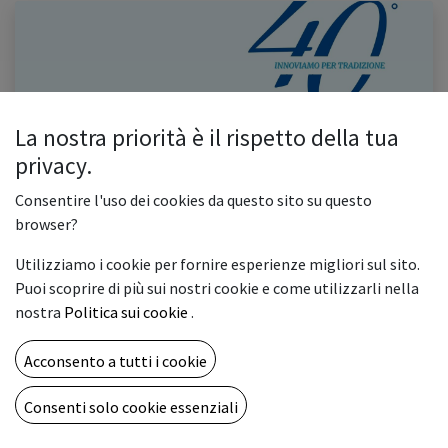
La nostra priorità è il rispetto della tua
privacy.
Vemar compie 40 anni!
Paterno (PZ), 1985: dove e quando tutto ha avuto inizio. Erano gli anni di
Consentire l'uso dei cookies da questo sito su questo
VHS e Walkman, dell’innovazione digitale, delle sperimentazioni nella moda
browser?
e nella musica e per noi sono diventati molto di p...
#vemarsas #anniversario #40anni #innovazione #tradizione #storia #valori​
Utilizziamo i cookie per fornire esperienze migliori sul sito.
0
4335
Puoi scoprire di più sui nostri cookie e come utilizzarli nella
nostra
Politica sui cookie
.
CHI SIAMO
Acconsento a tutti i cookie
Una full immersion nel mondo della stampa digitale e delle
Consenti solo cookie essenziali
artigrafiche al fine di condividere idee e tecnologie
innovative.