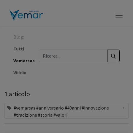
Blog:
Tutti
Vemarsas
Wildix
1 articolo
#vemarsas #anniversario #40anni #innovazione
×
#tradizione #storia #valori​