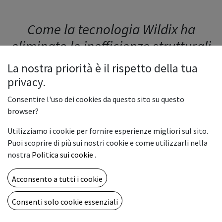
Come la tecnologia Wildix ha
eliminato le inefficienze strutturali
garantendo standard di risposta
La nostra priorità è il rispetto della tua
immediati
privacy.
Consentire l'uso dei cookies da questo sito su questo
browser?
Come
ridurre dell'83% le chiamate perse
alla reception
Utilizziamo i cookie per fornire esperienze migliori sul sito.
e aumentare di +1,6 punti la soddisfazione degli ospiti
Puoi scoprire di più sui nostri cookie e come utilizzarli nella
grazie a un
centralino cloud
per hotel.
nostra
Politica sui cookie
.
Il
Kiris Hotel
ha trasformato la propria comunicazione
Acconsento a tutti i cookie
interna adottando una piattaforma di
Unified
Communication in cloud
, migliorando continuità
Consenti solo cookie essenziali
operativa, flessibilità dello staff e
guest experience
.