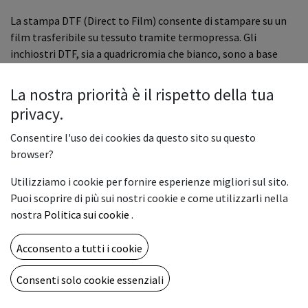
La stampa DTF (Direct to Film) consente di stampare su un
film trasferibile su tessuto tramite termopressa. Gli
inchiostri DTF, sia a quadricromia che bianco, sono a base
d’acqua. Tuttavia, l'inchiostro bianco ha una formula di
pigmento più pesante, che può causare maggiori problemi
La nostra priorità è il rispetto della tua
alla stampante, in particolare al circuito e alla testina di
privacy.
stampa. Per questo motivo, l'inchiostro bianco è mantenuto
in costante movimento da un sistema di ricircolo integrato,
Consentire l'uso dei cookies da questo sito su questo
che però non copre le testine di stampa.
browser?
Utilizziamo i cookie per fornire esperienze migliori sul sito.
Puoi scoprire di più sui nostri cookie e come utilizzarli nella
nostra
Politica sui cookie
.
Acconsento a tutti i cookie
Per evitare problemi di occlusioni nella testina di stampa e
Consenti solo cookie essenziali
nei suoi componenti non collegati al sistema di ricircolo, è