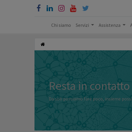
Chi siamo
Servizi
Assistenza
Resta in contatto
Da soli possiamo fare poco, insieme poss