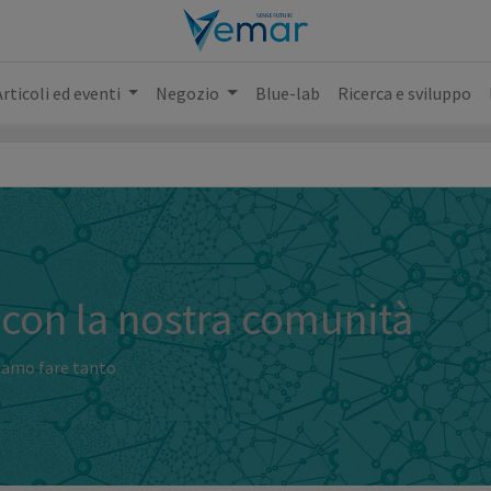
Articoli ed eventi
Negozio
Blue-lab
Ricerca e sviluppo
 con la nostra comunità
iamo fare tanto