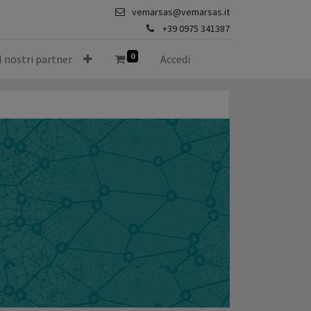
vemarsas@vemarsas.it
+39 0975 341387
0
I nostri partner
Accedi