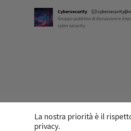
Cybersecurity
cybersecurity@v
Gruppo pubblico di discussioni e impr
cyber security
La nostra priorità è il rispett
privacy.