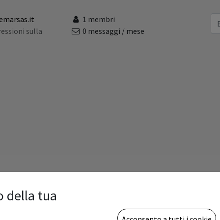
emarsas.it
1 membri
essioni sulla
0 messaggi / mese
o della tua
Acconsento a tutti i cookie