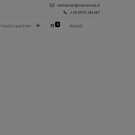
vemarsas@vemarsas.it
+39 0975 341387
0
I nostri partner
Accedi