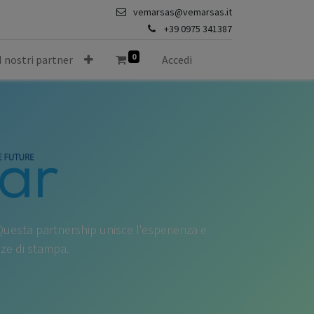
vemarsas@vemarsas.it
+39 0975 341387
0
I nostri partner
Accedi
Questa partnership unisce l'esperienza e
nze di stampa.