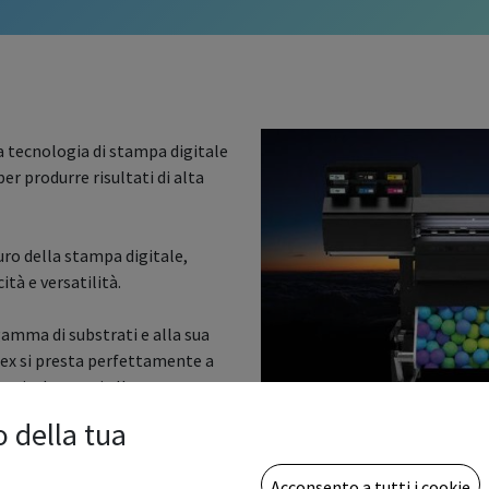
a tecnologia di stampa digitale
per produrre risultati di alta
uro della stampa digitale,
ità e versatilità.
 gamma di substrati e alla sua
tex si presta perfettamente a
erni ed esterni alla
o della tua
Acconsento a tutti i cookie