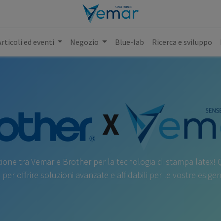
Articoli ed eventi
Negozio
Blue-lab
Ricerca e sviluppo
X
zione tra Vemar e Brother per la tecnologia di stampa latex! 
 per offrire soluzioni avanzate e affidabili per le vostre esige