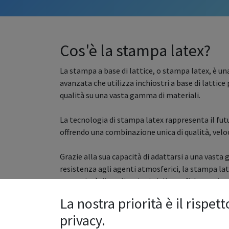
Cos'è la stampa latex?
La stampa a base di lattice, o stampa latex, è un
avanzata che utilizza inchiostri a base di lattice 
qualità su una vasta gamma di materiali.
La tecnologia di stampa latex rappresenta il fut
offrendo una combinazione unica di qualità, veloc
Grazie alla sua capacità di adattarsi a una vasta
resistenza agli agenti atmosferici, la stampa la
una varietà di applicazioni, dalle grafiche per int
decorazione di veicoli.
La nostra priorità è il rispett
privacy.