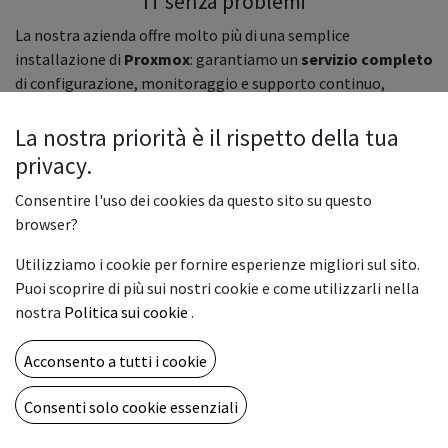
IT senza problemi
La nostra azienda offre molto più di una semplice
installazione di
Proxmox
: garantiamo un
servizio completo
di configurazione, monitoraggio e supporto continuo,
progettato per rispondere a ogni esigenza della tua
infrastruttura virtuale.
La nostra priorità è il rispetto della tua
privacy.
Proxmox è una piattaforma open-source avanzata per la
virtualizzazione e il backup
, pensata per garantire
Consentire l'uso dei cookies da questo sito su questo
affidabilità e sicurezza, e noi siamo qui per aiutarti a sfruttare
browser?
al massimo le sue potenzialità.
Utilizziamo i cookie per fornire esperienze migliori sul sito.
Scegliendo i nostri servizi, non solo avrai una configurazione
Puoi scoprire di più sui nostri cookie e come utilizzarli nella
di Proxmox su misura per le tue esigenze, ma potrai contare
nostra
Politica sui cookie
.
su un partner affidabile per la gestione e la sicurezza della
tua infrastruttura IT.
Acconsento a tutti i cookie
Consenti solo cookie essenziali