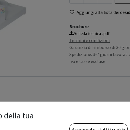
Aggiungi alla lista dei desid
Brochure
Scheda tecnica .pdf
Termini e condizioni
Garanzia di rimborso di 30 gior
Spedizione: 3-7 giorni lavorativ
Iva e tasse escluse
o della tua
Acconsento a tutti i cookie