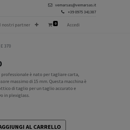
vemarsas@vemarsas.it
+39 0975 341387
0
I nostri partner
Accedi
E 370
0
 professionale è nato per tagliare carta,
pessore massimo di 15 mm. Questa macchina è
ttico di taglio per un taglio accurato e
o in plexiglass.
AGGIUNGI AL CARRELLO