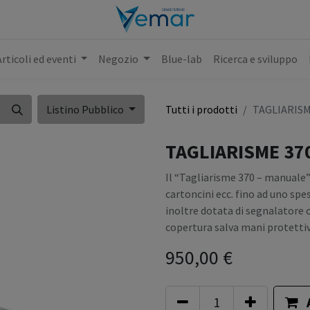
Articoli ed eventi
Negozio
Blue-lab
Ricerca e sviluppo
Listino Pubblico
Tutti i prodotti
TAGLIARISM
TAGLIARISME 37
Il “Tagliarisme 370 – manuale”
cartoncini ecc. fino ad uno s
inoltre dotata di segnalatore o
copertura salva mani protettiv
950,00
€