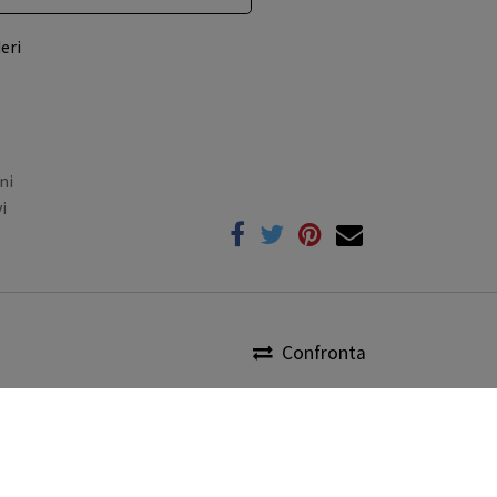
eri
ni
i
Confronta