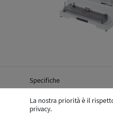
Specifiche
La nostra priorità è il rispett
22,5 kg
Peso
privacy.