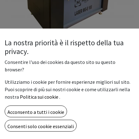
La nostra priorità è il rispetto della tua
privacy.
LASER MOD. MG-E 100
Consentire l'uso dei cookies da questo sito su questo
browser?
Il laser MG-E 100, è una macchina affidabile, robusta, veloce
Utilizziamo i cookie per fornire esperienze migliori sul sito.
ecompatta, creata per l’ incisione e il taglio laser. MG-E 100
Puoi scoprire di più sui nostri cookie e come utilizzarli nella
utilizzaun laser CO2 Tube da 100-130w per tagliare o incidere
nostra
Politica sui cookie
.
su diversimateriali con un unico processo, in particolare
plastica, tessuti, pelle, legno ecc.
Acconsento a tutti i cookie
15.800,00
€
Consenti solo cookie essenziali