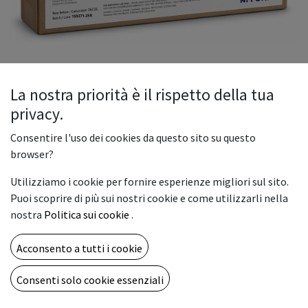
La nostra priorità è il rispetto della tua
privacy.
Afford Eco-Sol Max Cyan 440ml
Consentire l'uso dei cookies da questo sito su questo
L'inchiostro Afford Ecosol Cyan707 è la soluzione ideale per i
browser?
professionisti della stampa digitale che cercano un equilibrio
Utilizziamo i cookie per fornire esperienze migliori sul sito.
perfetto tra resa cromatica profonda, durabilità e rispetto
Puoi scoprire di più sui nostri cookie e come utilizzarli nella
per l'ambiente. Progettato specificamente per sistemi di
nostra
Politica sui cookie
.
stampa a getto d'inchiostro di grande formato, questo
inchiostro ecosolvente garantisce risultati eccellenti su una
Acconsento a tutti i cookie
vasta gamma di supporti.
69,00
€
Consenti solo cookie essenziali