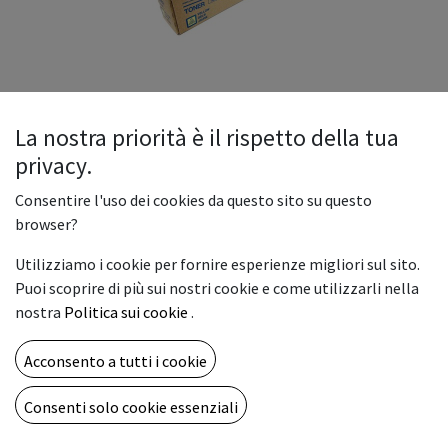
La nostra priorità è il rispetto della tua
privacy.
Consentire l'uso dei cookies da questo sito su questo
browser?
TN-328Y Toner bizhub
C360i/C300i/C250i durata 28.000
Utilizziamo i cookie per fornire esperienze migliori sul sito.
Puoi scoprire di più sui nostri cookie e come utilizzarli nella
pag.
nostra
Politica sui cookie
.
Il Toner TN-328Y è un consumabile originale Konica Minolta
Acconsento a tutti i cookie
di colore giallo, progettato per l’utilizzo con le stampanti
multifunzione bizhub C360i, C300i e C250i.
Consenti solo cookie essenziali
178,00
€