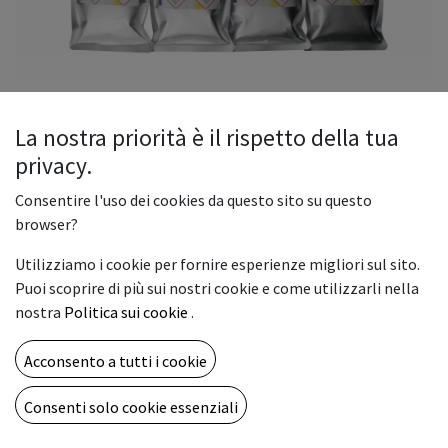
La nostra priorità è il rispetto della tua
privacy.
Afford SS21 Solvent Cyan Bag
Consentire l'uso dei cookies da questo sito su questo
2000cc
browser?
180,00
€
Utilizziamo i cookie per fornire esperienze migliori sul sito.
Puoi scoprire di più sui nostri cookie e come utilizzarli nella
nostra
Politica sui cookie
.
Acconsento a tutti i cookie
AGGIUNGI AL CARRELLO
Consenti solo cookie essenziali
Aggiungi alla lista dei desideri