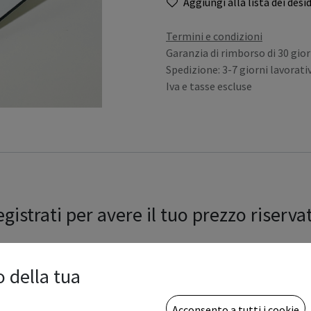
Aggiungi alla lista dei desid
Termini e condizioni
Garanzia di rimborso di 30 gior
Spedizione: 3-7 giorni lavorativ
Iva e tasse escluse
gistrati per avere il tuo prezzo riserva
o della tua
Acconsento a tutti i cookie