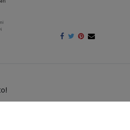
eri
ni
i
to!