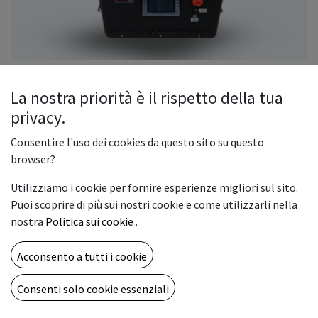
La nostra priorità è il rispetto della tua
privacy.
CR-4060 flatbed printer
Consentire l'uso dei cookies da questo sito su questo
La stampante flatbed UV CR-4060 ha una velocità di stampa
browser?
elevata. Ha due testine di stampa che possono stampare a
Utilizziamo i cookie per fornire esperienze migliori sul sito.
colori, bianco e varnish. E' in grado di stampare direttamente
Puoi scoprire di più sui nostri cookie e come utilizzarli nella
su metallo, legno, pvc, plastica, vetro, cristallo, pietra e
nostra
Politica sui cookie
.
bottiglie tramite rotary. Supporta anche la stampa diretta
su pellicola per DTF UV.
Acconsento a tutti i cookie
TESTINE
Consenti solo cookie essenziali