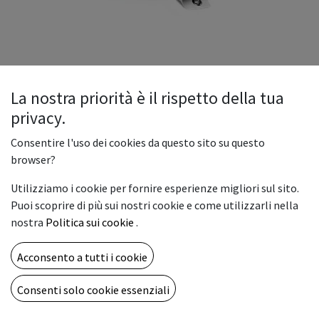
La nostra priorità è il rispetto della tua
privacy.
Consentire l'uso dei cookies da questo sito su questo
BANNER FRONTLIT INTERCAST
browser?
MATT 510gr.112x30
Utilizziamo i cookie per fornire esperienze migliori sul sito.
Banner in PVC spalmato opaco di alta qualità da 510 o 560
Puoi scoprire di più sui nostri cookie e come utilizzarli nella
g/m². Superficie omogenea e molto morbida, finitura bianco
nostra
Politica sui cookie
.
opaco. Tessuto coatizzato per colata più bi-laminazione
calibrata. Titolazione del filato: 1000x1000D - 20x20/inch.
Acconsento a tutti i cookie
Elevata stabilità e durata nel tempo, per applicazioni sia
indoor che outdoor. Resistente a temperature di utilizzo tra i
Consenti solo cookie essenziali
-20° e i +60°C. Stampa monofacciale Frontlit ad altissima