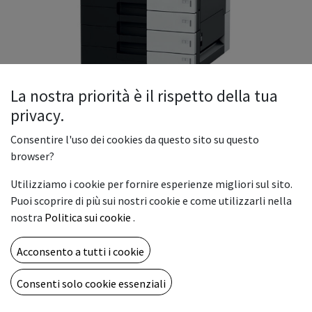
La nostra priorità è il rispetto della tua
privacy.
Konica Minolta bizhub C224
Consentire l'uso dei cookies da questo sito su questo
Fotocopiatore Konica Minolta Bizhub C224 Used
browser?
Multifunzione a colori con velocità pari a 22/22 ppm.
Utilizziamo i cookie per fornire esperienze migliori sul sito.
Controller di stampa standard Emperon™ supporto PCL 6c,
Puoi scoprire di più sui nostri cookie e come utilizzarli nella
PostScript 3, PDF 1.7 e XPS. Capacità carta pari a 500 + 500 ff e
nostra
Politica sui cookie
.
bypass manuale da 150 ff. Supporti carta da A6 a SRA3, banner
fino a 1,2 m e grammature da 52 a 300 gsm. Memoria da 2 GB,
Acconsento a tutti i cookie
disco fisso 250 GB e Gigabit Ethernet standard
Consenti solo cookie essenziali
Aggiungi alla lista dei desideri