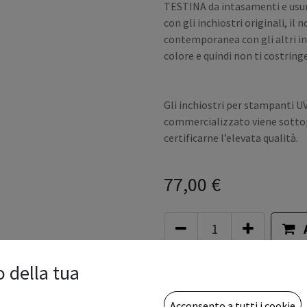
TESTINA da intasamenti e usur
con gli inchiostri originali, i
contemporanea con gli altri i
colore e quindi non ti costringe
Gli inchiostri per stampanti U
commercializzato viene sottopo
certificarne l’elevata qualità.
77,00
€
Aggiungi alla lista dei desid
o della tua
Termini e condizioni
Acconsento a tutti i cookie