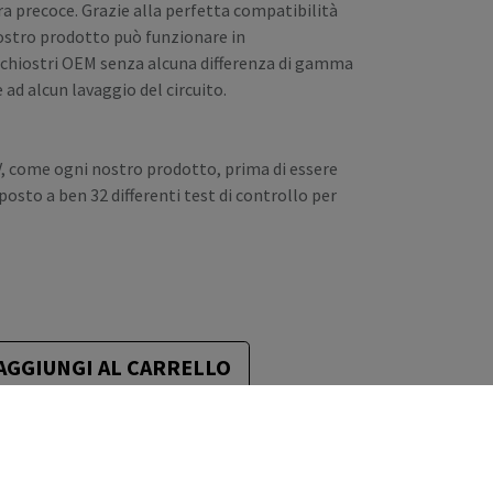
a precoce. Grazie alla perfetta compatibilità
l nostro prodotto può funzionare in
nchiostri OEM senza alcuna differenza di gamma
 ad alcun lavaggio del circuito.
V, come ogni nostro prodotto, prima di essere
sto a ben 32 differenti test di controllo per
AGGIUNGI AL CARRELLO
eri