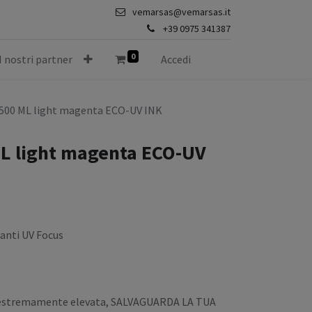
vemarsas@vemarsas.it
+39 0975 341387
0
I nostri partner
Accedi
500 ML light magenta ECO-UV INK
L light magenta ECO-UV
anti UV Focus
ità estremamente elevata, SALVAGUARDA LA TUA