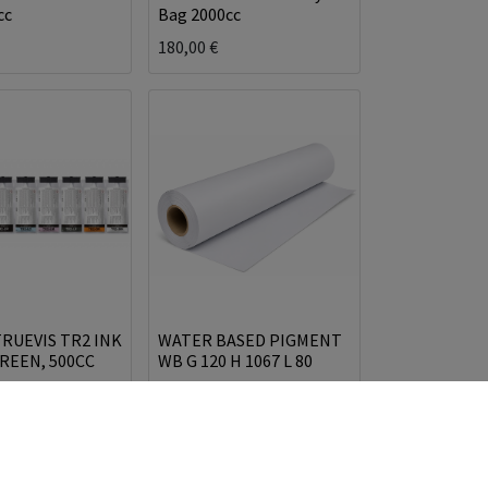
cc
Bag 2000cc
180,00
€
RUEVIS TR2 INK
WATER BASED PIGMENT
REEN, 500CC
WB G 120 H 1067 L 80
40,98
€