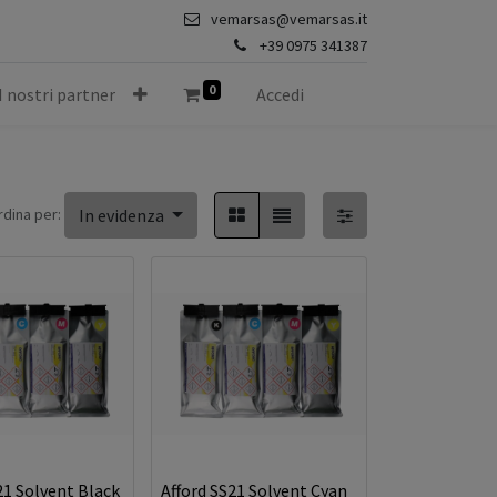
vemarsas@vemarsas.it
+39 0975 341387
0
I nostri partner
Accedi
rdina per:
In evidenza
21 Solvent Black
Afford SS21 Solvent Cyan