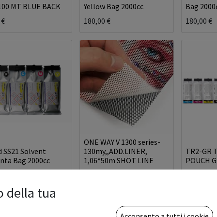
100 MT BLUE BACK
Yellow Bag 2000cc
Bag 2000
€
180,00
€
180,00
€
ONE WAY V 1300 series-
d SS21 Solvent
130my,,ADD.LINER,
TR2-GR T
nta Bag 2000cc
1,06*50m SHOT LINE
POUCH G
0
€
177,60
€
126,20
€
o della tua
Acconsento a tutti i cookie