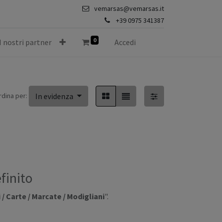
vemarsas@vemarsas.it
+39 0975 341387
0
I nostri partner
Accedi
rdina per:
In evidenza
finito
/ Carte / Marcate / Modigliani
".