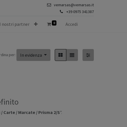
vemarsas@vemarsas.it
+39 0975 341387
0
I nostri partner
Accedi
rdina per:
In evidenza
finito
/ Carte / Marcate / Prisma 2/S
".