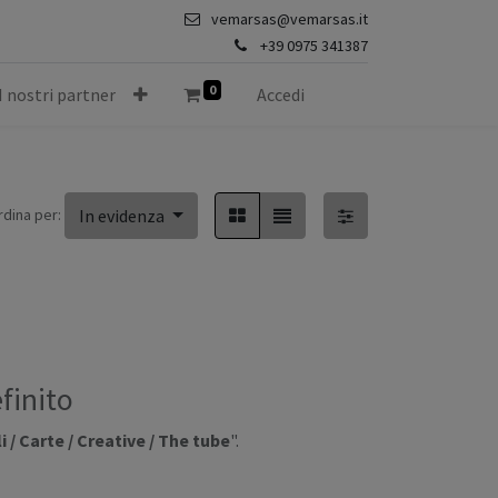
vemarsas@vemarsas.it
+39 0975 341387
0
I nostri partner
Accedi
rdina per:
In evidenza
finito
/ Carte / Creative / The tube
".