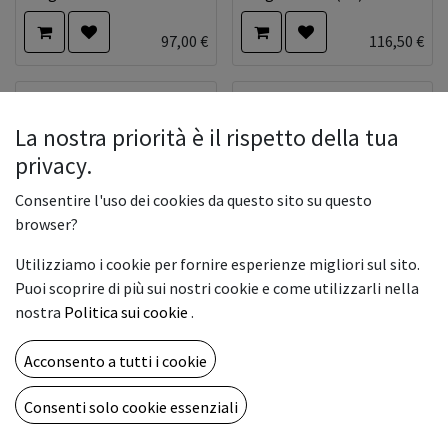
97,00
€
116,50
€
La nostra priorità è il rispetto della tua
privacy.
Consentire l'uso dei cookies da questo sito su questo
browser?
Utilizziamo i cookie per fornire esperienze migliori sul sito.
Puoi scoprire di più sui nostri cookie e come utilizzarli nella
Carta plotter rotolo Blue
nostra
Politica sui cookie
.
INTERCAST MESH FR.
Back 269 155x100mt F26
300gr. 160x30 (CL)
PB27
Acconsento a tutti i cookie
142,50
€
58,91
€
Consenti solo cookie essenziali