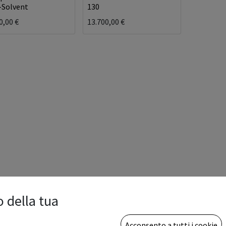
-Solvent
130
0,00
€
13.700,00
€
o della tua
Acconsento a tutti i cookie