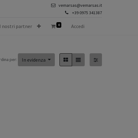
vemarsas@vemarsas.it
+39 0975 341387
0
I nostri partner
Accedi
rdina per:
In evidenza