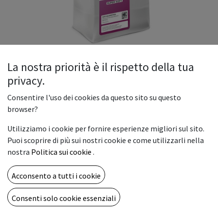
La nostra priorità è il rispetto della tua
privacy.
COLLA PER DTF SUPERSOFT 1kg
Consentire l'uso dei cookies da questo sito su questo
Capacità: sacco da 1000g
browser?
Utilizziamo i cookie per fornire esperienze migliori sul sito.
Stampanti compatibili: Stampanti DTF
Puoi scoprire di più sui nostri cookie e come utilizzarli nella
nostra
Politica sui cookie
.
Acconsento a tutti i cookie
La nostra polvere di qualità estremamente elevata può
funzionare con molteplici inchiostri in commercio, lasciando
Consenti solo cookie essenziali
una mano morbida ed un' eccezionale resistenza ai lavaggi
anche a temperature più alte.