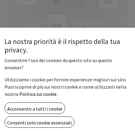
La nostra priorità è il rispetto della tua
privacy.
Consentire l'uso dei cookies da questo sito su questo
browser?
COTTON CANVAS SUPER WHITE
G.360 MATT 1.007 MM X 18,00 M
Utilizziamo i cookie per fornire esperienze migliori sul sito.
Puoi scoprire di più sui nostri cookie e come utilizzarli nella
127,90
€
nostra
Politica sui cookie
.
Acconsento a tutti i cookie
Consenti solo cookie essenziali
AGGIUNGI AL CARRELLO