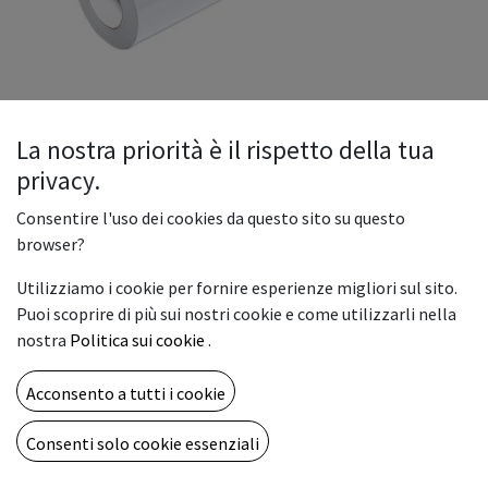
La nostra priorità è il rispetto della tua
privacy.
INTERCAST MESH FR. 300gr.
Consentire l'uso dei cookies da questo sito su questo
160x30 (CL)
browser?
Mesh Coated - CT-MS300-16L3-FR
Utilizziamo i cookie per fornire esperienze migliori sul sito.
Supporti per banner, roll-up, retroilluminati, strutture
Puoi scoprire di più sui nostri cookie e come utilizzarli nella
pop-up
nostra
Politica sui cookie
.
143,70
€
Acconsento a tutti i cookie
Consenti solo cookie essenziali