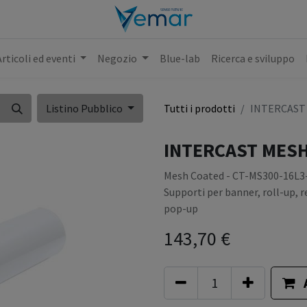
Articoli ed eventi
Negozio
Blue-lab
Ricerca e sviluppo
Listino Pubblico
Tutti i prodotti
INTERCAST M
INTERCAST MESH 
Mesh Coated - CT-MS300-16L3
Supporti per banner, roll-up, r
pop-up
143,70
€