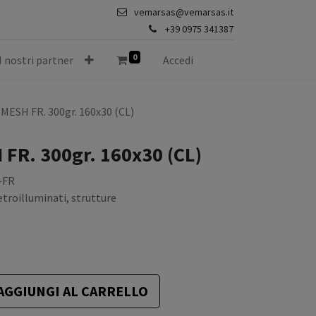
vemarsas@vemarsas.it
+39 0975 341387
0
I nostri partner
Accedi
ESH FR. 300gr. 160x30 (CL)
FR. 300gr. 160x30 (CL)
-FR
etroilluminati, strutture
AGGIUNGI AL CARRELLO