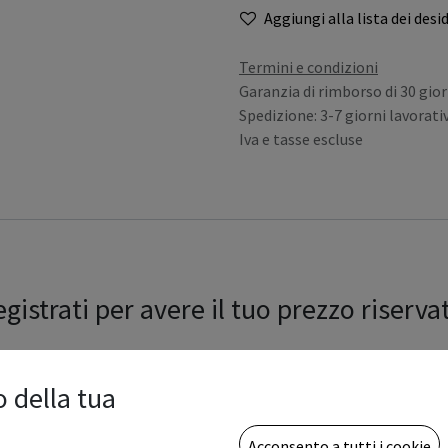
Aggiungi alla lista dei desid
Termini e condizioni
Garanzia di rimborso di 30 gior
Spedizione: 3-7 giorni lavorativ
Iva e tasse escluse
gistrati per avere il tuo prezzo riserva
o della tua
Acconsento a tutti i cookie