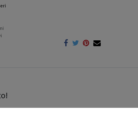
eri
ni
i
to!