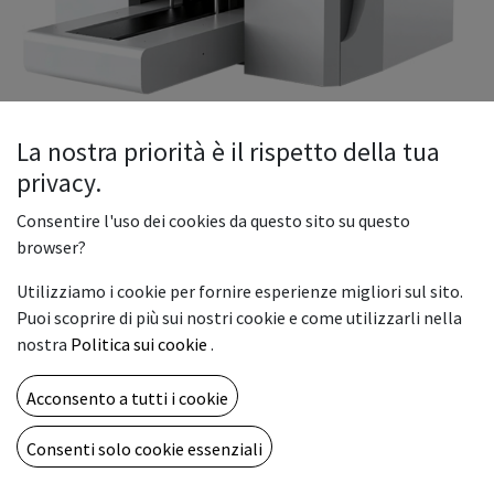
La nostra priorità è il rispetto della tua
privacy.
Stampante Nova UV A3 Plus
Consentire l'uso dei cookies da questo sito su questo
browser?
Nova NV-UV A3 Plus
Utilizziamo i cookie per fornire esperienze migliori sul sito.
UV Smart Printer con area di stampa A3+
Puoi scoprire di più sui nostri cookie e come utilizzarli nella
Nova UV A3 Plus è una stampante UV di formato A3+ dal
nostra
Politica sui cookie
.
design estremamente compatto che permette infinite
possibilità nel campo della personalizzazione di gadget ed
Acconsento a tutti i cookie
accessori.
La sua incredibile versatilità consente all’utilizzatore di
Consenti solo cookie essenziali
poter stampare materiali rigidi, oggetti cilindrici o anche
rotoli di apposito film DTF semplicemente intercambiando,